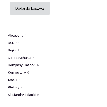
Dodaj do koszyka
11
Akcesoria
11
produktów
14
BCD
14
produktów
3
Bojki
3
produkty
7
Do oddychania
7
produktów
4
Kompasy i latarki
4
produkty
6
Komputery
6
produktów
7
Maski
7
produktów
7
Płetwy
7
produktów
8
Skafandry i pianki
8
produktów