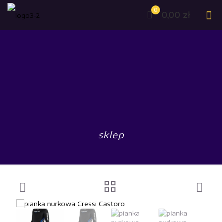
0
0,00 zł
sklep