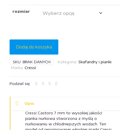
rozmiar
Dodaj do koszyka
SKU:
BRAK DANYCH
Kategoria:
Skafandry i pianki
Marka:
Cressi
Podziel się
Opis
Cressi Castoro 7 mm to wysokiej jakości
pianka nurkowa stworzona z myślą o
nurkowaniu w chłodniejszych wodach. Ten
model od renomowanej włoskiej marki Cressi