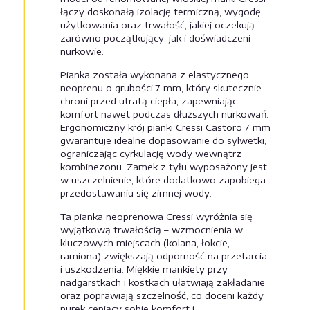
łączy doskonałą izolację termiczną, wygodę
użytkowania oraz trwałość, jakiej oczekują
zarówno początkujący, jak i doświadczeni
nurkowie.
Pianka została wykonana z elastycznego
neoprenu o grubości 7 mm, który skutecznie
chroni przed utratą ciepła, zapewniając
komfort nawet podczas dłuższych nurkowań.
Ergonomiczny krój pianki Cressi Castoro 7 mm
gwarantuje idealne dopasowanie do sylwetki,
ograniczając cyrkulację wody wewnątrz
kombinezonu. Zamek z tyłu wyposażony jest
w uszczelnienie, które dodatkowo zapobiega
przedostawaniu się zimnej wody.
Ta pianka neoprenowa Cressi wyróżnia się
wyjątkową trwałością – wzmocnienia w
kluczowych miejscach (kolana, łokcie,
ramiona) zwiększają odporność na przetarcia
i uszkodzenia. Miękkie mankiety przy
nadgarstkach i kostkach ułatwiają zakładanie
oraz poprawiają szczelność, co doceni każdy
nurek ceniący sobie komfort i