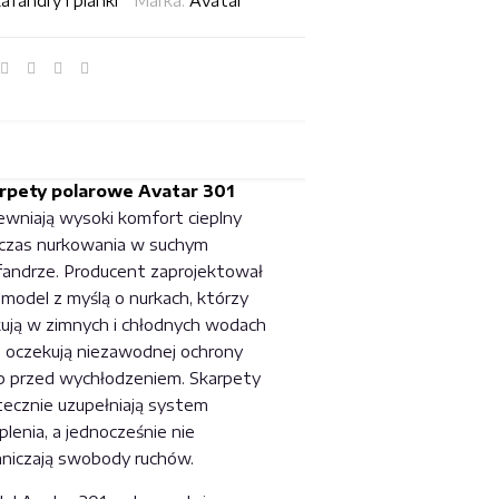
afandry i pianki
Marka:
Avatar
rpety polarowe Avatar 301
ewniają wysoki komfort cieplny
czas nurkowania w suchym
fandrze. Producent zaprojektował
 model z myślą o nurkach, którzy
kują w zimnych i chłodnych wodach
z oczekują niezawodnej ochrony
p przed wychłodzeniem. Skarpety
tecznie uzupełniają system
plenia, a jednocześnie nie
aniczają swobody ruchów.