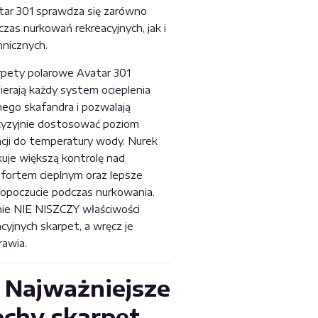
tar 301 sprawdza się zarówno
zas nurkowań rekreacyjnych, jak i
hnicznych.
rpety polarowe Avatar 301
ierają każdy system ocieplenia
hego skafandra i pozwalają
cyzyjnie dostosować poziom
lacji do temperatury wody. Nurek
kuje większą kontrolę nad
fortem cieplnym oraz lepsze
opoczucie podczas nurkowania.
nie NIE NISZCZY właściwości
acyjnych skarpet, a wręcz je
rawia.
️
Najważniejsze
echy skarpet