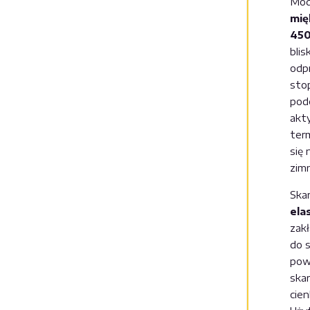
Mod
mię
45
blis
odp
sto
pod
akt
ter
się
zim
Ska
ela
zak
do s
pow
ska
cien