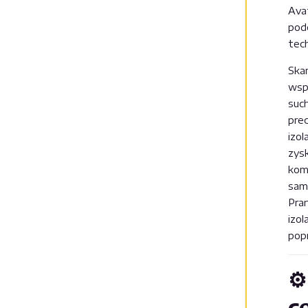
Ava
podc
tec
Ska
wsp
suc
pre
izo
zys
kom
sam
Pra
izol
pop
⚙
c