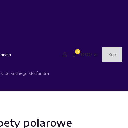
0
0,00 zł
konto
Kup
ety do suchego skafandra
pety polarowe