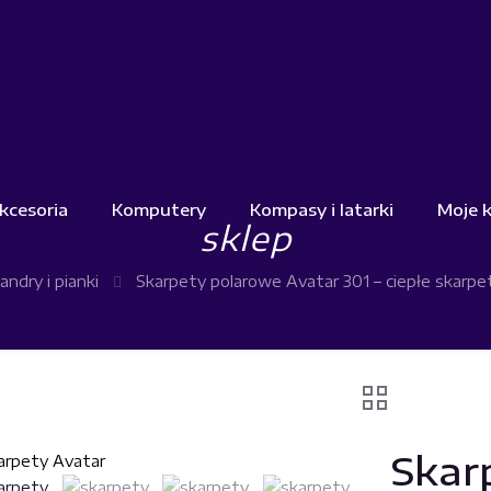
kcesoria
Komputery
Kompasy i latarki
Moje 
sklep
andry i pianki
Skarpety polarowe Avatar 301 – ciepłe skarp
Skar