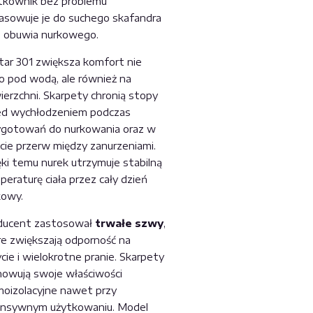
tkownik bez problemu
asowuje je do suchego skafandra
z obuwia nurkowego.
tar 301 zwiększa komfort nie
ko pod wodą, ale również na
ierzchni. Skarpety chronią stopy
ed wychłodzeniem podczas
ygotowań do nurkowania oraz w
kcie przerw między zanurzeniami.
ęki temu nurek utrzymuje stabilną
eraturę ciała przez cały dzień
kowy.
ducent zastosował
trwałe szwy
,
re zwiększają odporność na
cie i wielokrotne pranie. Skarpety
howują swoje właściwości
moizolacyjne nawet przy
ensywnym użytkowaniu. Model