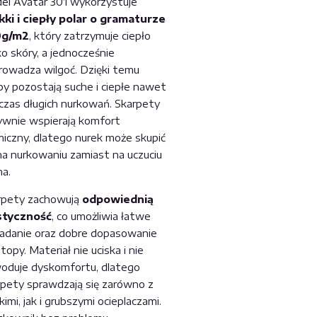
el Avatar 301 wykorzystuje
kki i ciepły polar o gramaturze
0g/m2
, który zatrzymuje ciepło
ko skóry, a jednocześnie
rowadza wilgoć. Dzięki temu
py pozostają suche i ciepłe nawet
czas długich nurkowań. Skarpety
ywnie wspierają komfort
miczny, dlatego nurek może skupić
 na nurkowaniu zamiast na uczuciu
na.
rpety zachowują
odpowiednią
styczność
, co umożliwia łatwe
ładanie oraz dobre dopasowanie
topy. Materiał nie uciska i nie
oduje dyskomfortu, dlatego
rpety sprawdzają się zarówno z
kimi, jak i grubszymi ocieplaczami.