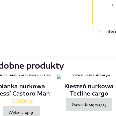
Info
dobne produkty
pianka nurkowa
Kieszeń nurkowa
essi Castoro Man
Tecline cargo
1200,00
zł
Dowiedz się więcej
Wybierz opcje
Ten