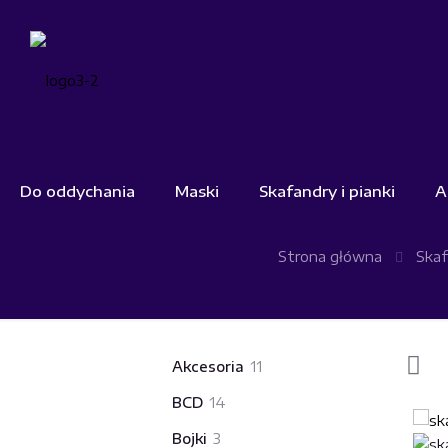
Do oddychania
Maski
Skafandry i pianki
A
Strona główna
Skaf
11
Akcesoria
11
produktów
14
BCD
14
produktów
3
Bojki
3