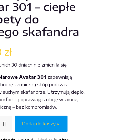
r 301 – ciepłe
pety do
ego skafandra
0
zł
ich 30 dniach nie zmieniła się
olarowe Avatar 301
zapewniają
hronę termiczną stóp podczas
 suchym skafandrze. Utrzymują ciepło,
mfort i poprawiają izolację w zimnej
iczną – bez kompromisów.
Dodaj do koszyka