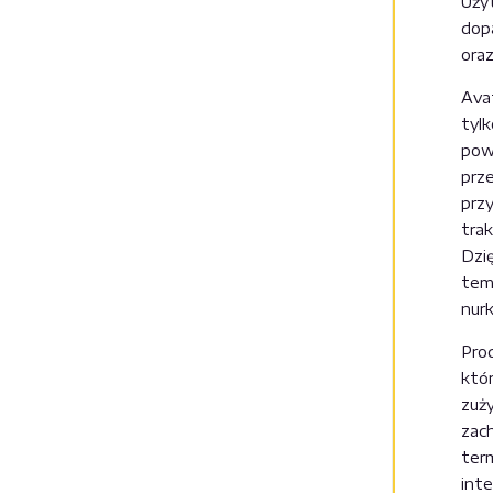
Uży
dop
ora
Ava
tyl
pow
prz
prz
tra
Dzi
temp
nur
Pro
któ
zuży
zac
ter
int