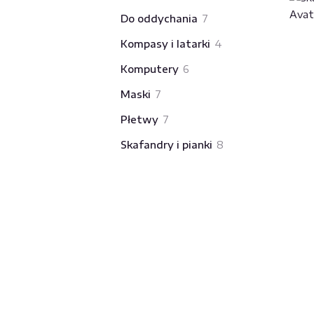
produkty
7
Do oddychania
7
produktów
4
Kompasy i latarki
4
produkty
6
Komputery
6
produktów
7
Maski
7
produktów
7
Płetwy
7
produktów
8
Skafandry i pianki
8
produktów