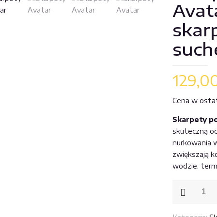
Avata
skar
such
129,0
Cena w ostatn
Skarpety p
skuteczną oc
nurkowania w
zwiększają ko
wodzie. term
ilość
Skarpety
polarowe