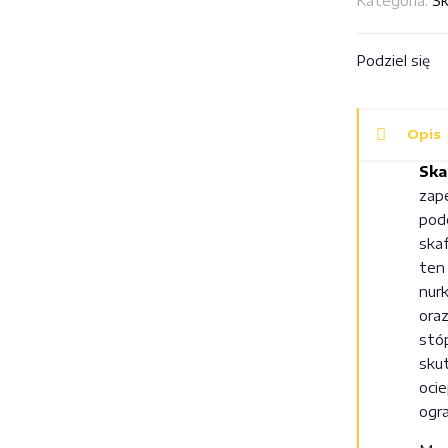
Kategoria:
Sk
Avatar
301
–
Podziel się
ciepłe
skarpety
do
Opis
suchego
Ska
skafandra
zap
pod
ska
ten
nur
ora
stó
sku
ocie
ogr