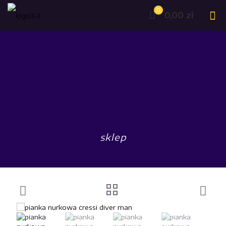
0
0,00 zł
sklep