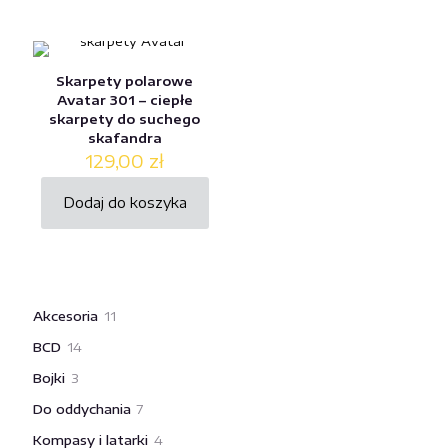
Skarpety polarowe
Avatar 301 – ciepłe
skarpety do suchego
skafandra
129,00
zł
Dodaj do koszyka
11
Akcesoria
11
produktów
14
BCD
14
produktów
3
Bojki
3
produkty
7
Do oddychania
7
produktów
4
Kompasy i latarki
4