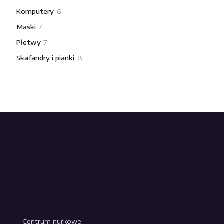
produkty
6
Komputery
6
produktów
7
Maski
7
produktów
7
Płetwy
7
produktów
8
Skafandry i pianki
8
produktów
Centrum nurkowe