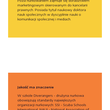
Poza nurkowaniem zajmuje się doradztwem
marketingowym skierowanym do kancelarii
prawnych. Posiada tytuł naukowy doktora
nauk społecznych w dyscyplinie nauki o
komunikacji społecznej i mediach.
Jakość ma znaczenie
W szkole Diverangers - drużyna nurkowa
obowiązują standardy największych
organizacji nurkowych: SSI - Scuba Schools
International, NAUI - National Association of