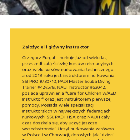
Założyciel i główny instruktor
Grzegorz Furgał - nurkuje już od wielu lat,
przeszedł całą ścieżkę kursów rekreacyjnych
oraz wielu kursów nurkowania technicznego,
a od 2018 roku jest instruktorem nurkowania
SSI PRO #730710, PADI Master Scuba Diving
Trainer #424578, NAUI Instructor #63042,
posiada uprawnienia "Care for Children w/AED
Instruktor" oraz jest instruktorem pierwszej
pomocy. Posiada wiele specjalizacji
instruktorskich w największych federacjach
nurkowych: SSI, PADI, HSA oraz NAUI i cały
czas doszkala się, aby uczyć jeszcze
wszechstronniej. Uczył nurkowania zarówno
w Polsce i w Chorwacji, dorosłych jak i dzieci.