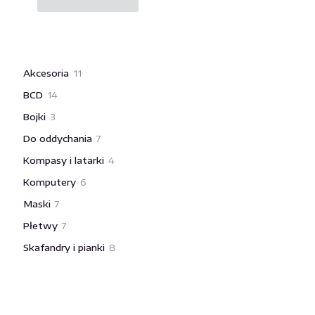
produkt
ma
wiele
wariantów.
Opcje
11
Akcesoria
11
można
produktów
wybrać
14
BCD
14
na
produktów
3
Bojki
3
stronie
produkty
produktu
7
Do oddychania
7
produktów
4
Kompasy i latarki
4
produkty
6
Komputery
6
produktów
7
Maski
7
produktów
7
Płetwy
7
produktów
8
Skafandry i pianki
8
produktów