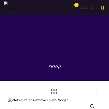
0
0,00 zł
sklep