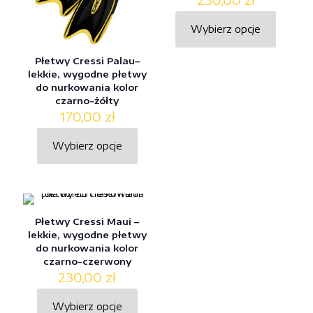
Wybierz opcje
Ten
produkt
Płetwy Cressi Palau–
ma
lekkie, wygodne płetwy
wiele
do nurkowania kolor
wariantów.
czarno-żółty
Opcje
170,00
zł
można
wybrać
na
Wybierz opcje
Ten
stronie
produkt
produktu
ma
wiele
wariantów.
Opcje
Płetwy Cressi Maui –
można
lekkie, wygodne płetwy
wybrać
do nurkowania kolor
na
czarno-czerwony
stronie
230,00
zł
produktu
Wybierz opcje
Ten