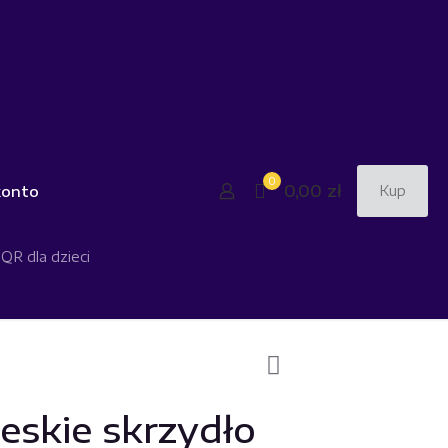
0
0,00 zł
konto
Kup
QR dla dzieci
eskie skrzydło