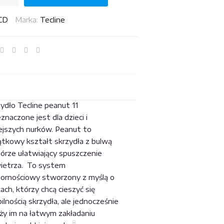
CD
Marka:
Tecline
ydło Tecline peanut 11
znaczone jest dla dzieci i
ejszych nurków. Peanut to
ątkowy kształt skrzydła z bulwą
górze ułatwiający spuszczenie
ietrza. To system
ornościowy stworzony z myślą o
ach, którzy chcą cieszyć się
ilnością skrzydła, ale jednocześnie
eży im na łatwym zakładaniu