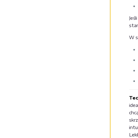
Jeśl
sta
W s
Tec
idea
chc
skr
intu
Lekk