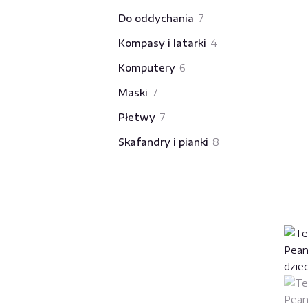
produkty
7
Do oddychania
7
produktów
4
Kompasy i latarki
4
produkty
6
Komputery
6
produktów
7
Maski
7
produktów
7
Płetwy
7
produktów
8
Skafandry i pianki
8
produktów