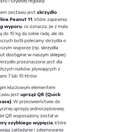
ętu i szybkiej regulacji.
cem zestawu jest
skrzydło
line Peanut 11
, które zapewnia
kg wyporu
, co oznacza, że z mała
ą do 10 kg da sobie radę, ale do
kszych butli polecamy skrzydła o
kszym wyporze (np.
skrzydła
ut dostępne w naszym sklepie
).
skrzydło przeznaczone jest dla
dszych nurków, pływających z
ami 7 lub 10 litrów.
gim kluczowym elementem
tawu jest
uprząż QR (Quick
ease)
. W przeciwieństwie do
ycznej uprzęży jednoczęściowej,
el QR wyposażony został w
mry szybkiego wypięcia
, które
twiają zakładanie i zdejmowanie