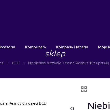
kcesoria
Komputery
Kompasy i latarki
Moje 
sklep
na
BCD
Niebieskie skrzydło Tecline Peanut 11 z uprzężą 
Niebi