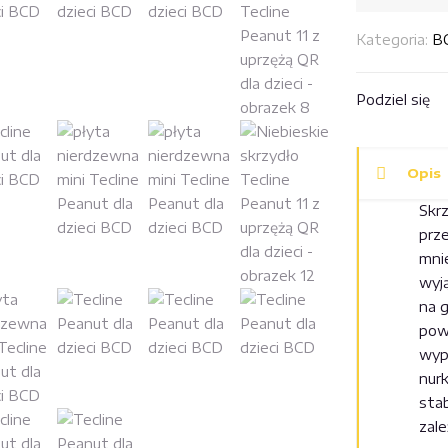
skrzydło
Kategoria:
B
Tecline
Peanut
11
Podziel się
z
uprzężą
QR
Opis
dla
Skrz
dzieci
prze
mni
wyj
na 
pow
wyp
nurk
stab
zal