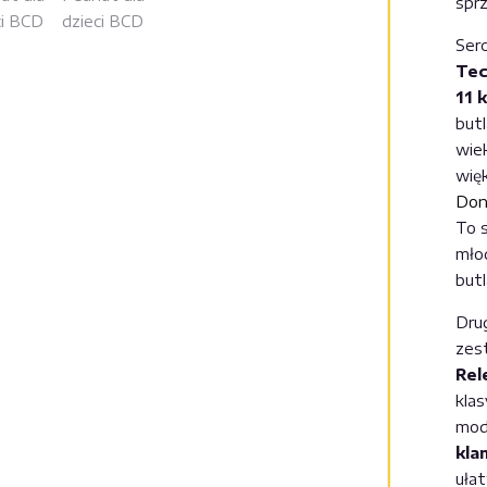
sprz
Ser
Tec
11 
butl
wie
wię
Don
To 
mło
butl
Dru
zes
Rel
klas
mod
kla
uła