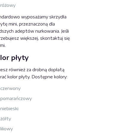
różowy
ndardowo wyposażamy skrzydła
ytę mini, przeznaczoną dla
dszych adeptów nurkowania. Jeśli
zebujesz większej, skontaktuj się
mi.
lor płyty
esz również za drobną dopłatą
ać kolor płyty. Dostępne kolory:
czerwony
pomarańczowy
niebieski
żółty
liliowy