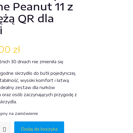
ne Peanut 11 z
ężą QR dla
i
,00
zł
ich 30 dniach nie zmieniła się
ygodne skrzydło do butli pojedynczej,
tabilność, wysoki komfort i łatwą
 idealny zestaw dla nurków
h oraz osób zaczynających przygodę z
skrzydła.
ępny na zamówienie
Dodaj do koszyka