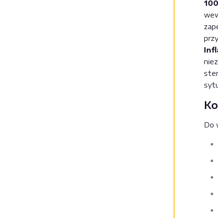
10
wew
zap
prz
Inf
nie
ste
sytu
Ko
Do 