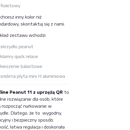
fioletowy
i chcesz inny kolor niż
ndardowy, skontaktuj się z nami.
kład zestawu wchodzi
skrzydło peanut
klamry quick relase
kieszenie balastowe
srebrna płyta mini H aluminiowa
line
Peanut 11 z uprzężą QR
to
lne rozwiązanie dla osób, które
ą rozpocząć nurkowanie w
zydle. Dlatego, że to wygodny,
icyjny i bezpieczny sposób.
ość, łatwa regulacja i doskonała