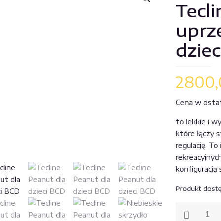
Tecli
uprz
dziec
2800
Cena w ostatn
to lekkie i w
które łączy s
regulację. To
rekreacyjnyc
konfiguracją 
Produkt dost
ilość
Niebieskie