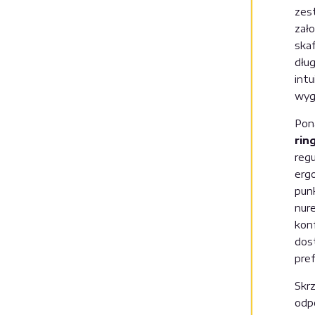
zes
zało
skaf
dług
intu
wyg
Pon
rin
reg
erg
pun
nur
kon
dos
pref
Skr
odp