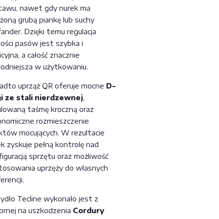
tawu, nawet gdy nurek ma
żoną grubą piankę lub suchy
ander. Dzięki temu regulacja
ości pasów jest szybka i
icyjna, a całość znacznie
odniejsza w użytkowaniu.
adto uprząż QR oferuje mocne
D-
gi ze stali nierdzewnej
,
ulowaną taśmę kroczną oraz
onomiczne rozmieszczenie
któw mocujących. W rezultacie
ek zyskuje pełną kontrolę nad
figuracją sprzętu oraz możliwość
tosowania uprzęży do własnych
erencji.
zydło Tecline wykonało jest z
ornej na uszkodzenia
Cordury