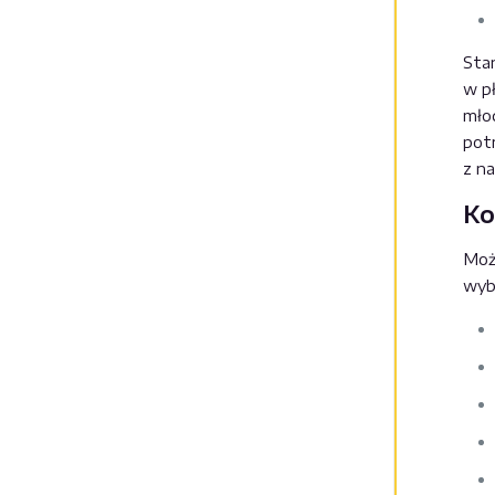
Sta
w pł
mło
potr
z na
Ko
Moż
wybr