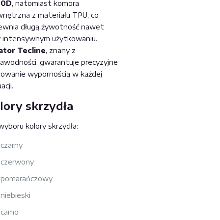
00D
, natomiast komora
nętrzna z materiału TPU, co
ewnia długą żywotność nawet
y intensywnym użytkowaniu.
lator Tecline
, znany z
zawodności, gwarantuje precyzyjne
rowanie wypornością w każdej
acji.
lory skrzydła
wyboru kolory skrzydła:
czarny
czerwony
pomarańczowy
niebieski
camo