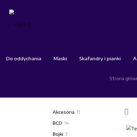
Do oddychania
Maski
Skafandry i pianki
A
Strona głów
11
Akcesoria
11
produktów
14
BCD
14
produktów
3
Bojki
3