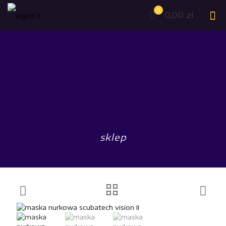
0
0,00 zł
sklep