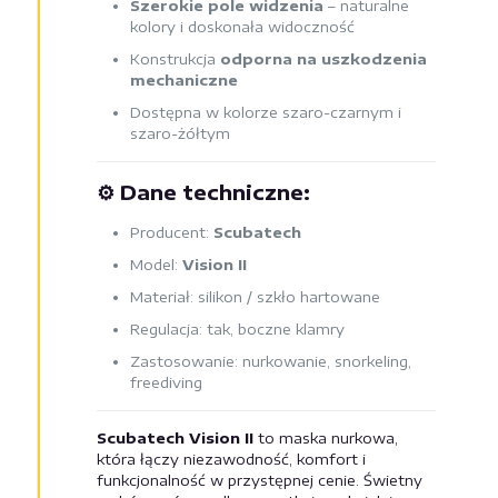
Szerokie pole widzenia
– naturalne
kolory i doskonała widoczność
Konstrukcja
odporna na uszkodzenia
mechaniczne
Dostępna w kolorze szaro-czarnym i
szaro-żółtym
⚙️
Dane techniczne:
Producent:
Scubatech
Model:
Vision II
Materiał: silikon / szkło hartowane
Regulacja: tak, boczne klamry
Zastosowanie: nurkowanie, snorkeling,
freediving
Scubatech Vision II
to maska nurkowa,
która łączy niezawodność, komfort i
funkcjonalność w przystępnej cenie. Świetny