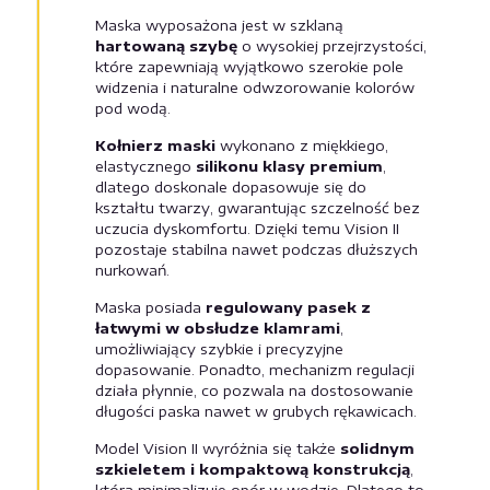
Maska wyposażona jest w szklaną
hartowaną szybę
o wysokiej przejrzystości,
które zapewniają wyjątkowo szerokie pole
widzenia i naturalne odwzorowanie kolorów
pod wodą.
Kołnierz maski
wykonano z miękkiego,
elastycznego
silikonu klasy premium
,
dlatego doskonale dopasowuje się do
kształtu twarzy, gwarantując szczelność bez
uczucia dyskomfortu. Dzięki temu Vision II
pozostaje stabilna nawet podczas dłuższych
nurkowań.
Maska posiada
regulowany pasek z
łatwymi w obsłudze klamrami
,
umożliwiający szybkie i precyzyjne
dopasowanie. Ponadto, mechanizm regulacji
działa płynnie, co pozwala na dostosowanie
długości paska nawet w grubych rękawicach.
Model Vision II wyróżnia się także
solidnym
szkieletem i kompaktową konstrukcją
,