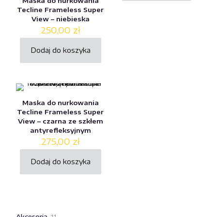
Maska do nurkowania
produkt
Tecline Frameless Super
ma
View – niebieska
wiele
250,00
zł
wariantów.
Opcje
można
Dodaj do koszyka
wybrać
na
stronie
produktu
Maska do nurkowania
Tecline Frameless Super
View – czarna ze szkłem
antyrefleksyjnym
275,00
zł
Dodaj do koszyka
11
Akcesoria
11