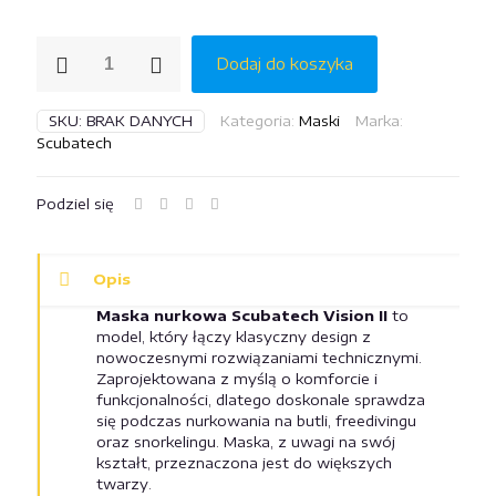
ilość
Dodaj do koszyka
Maska
nurkowa
Scubatech
SKU:
BRAK DANYCH
Kategoria:
Maski
Marka:
Vision
Scubatech
II
Podziel się
Opis
Maska nurkowa Scubatech Vision II
to
model, który łączy klasyczny design z
nowoczesnymi rozwiązaniami technicznymi.
Zaprojektowana z myślą o komforcie i
funkcjonalności, dlatego doskonale sprawdza
się podczas nurkowania na butli, freedivingu
oraz snorkelingu. Maska, z uwagi na swój
kształt, przeznaczona jest do większych
twarzy.