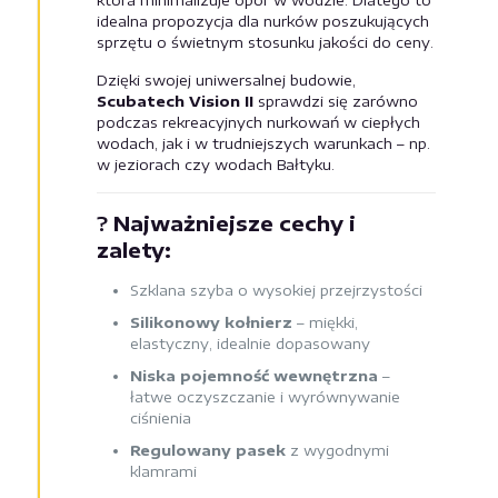
która minimalizuje opór w wodzie. Dlatego to
idealna propozycja dla nurków poszukujących
sprzętu o świetnym stosunku jakości do ceny.
Dzięki swojej uniwersalnej budowie,
Scubatech Vision II
sprawdzi się zarówno
podczas rekreacyjnych nurkowań w ciepłych
wodach, jak i w trudniejszych warunkach – np.
w jeziorach czy wodach Bałtyku.
?
Najważniejsze cechy i
zalety:
Szklana szyba o wysokiej przejrzystości
Silikonowy kołnierz
– miękki,
elastyczny, idealnie dopasowany
Niska pojemność wewnętrzna
–
łatwe oczyszczanie i wyrównywanie
ciśnienia
Regulowany pasek
z wygodnymi
klamrami