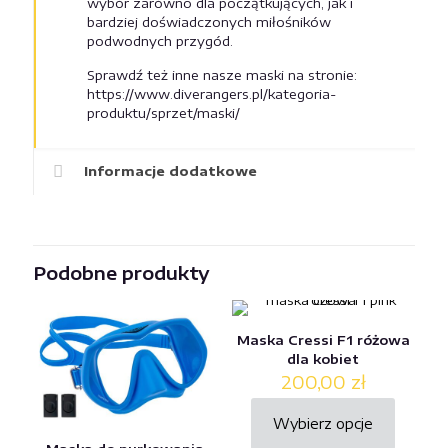
wybór zarówno dla początkujących, jak i
bardziej doświadczonych miłośników
podwodnych przygód.
Sprawdź też inne nasze maski na stronie:
https://www.diverangers.pl/kategoria-
produktu/sprzet/maski/
Informacje dodatkowe
Podobne produkty
Maska Cressi F1 różowa
dla kobiet
200,00
zł
Wybierz opcje
Ten