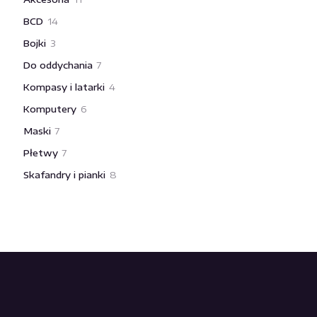
produktów
14
BCD
14
produktów
3
Bojki
3
produkty
7
Do oddychania
7
produktów
4
Kompasy i latarki
4
produkty
6
Komputery
6
produktów
7
Maski
7
produktów
7
Płetwy
7
produktów
8
Skafandry i pianki
8
produktów