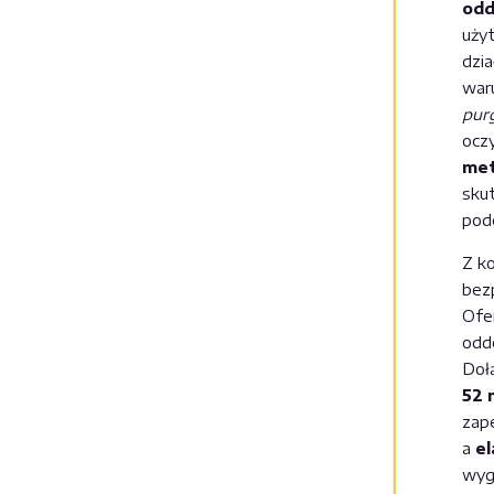
od
uży
dzia
war
pur
ocz
met
sku
pod
Z ko
bez
Ofe
odd
Doł
52
zape
a
e
wyg