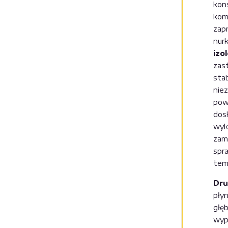
kon
kom
zap
nur
izo
zas
stab
niez
powi
dos
wyk
zam
spr
tem
Dru
płyn
głę
wyp