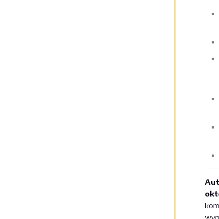
Aut
okt
kom
wym