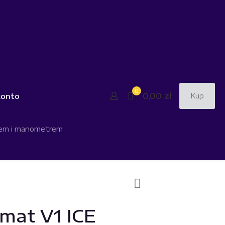
0
0,00 zł
konto
Kup
sem i manometrem
mat V1 ICE