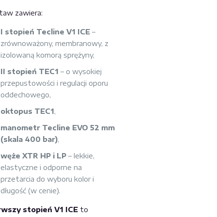
taw zawiera:
I stopień Tecline V1 ICE
–
zrównoważony, membranowy, z
izolowaną komorą sprężyny,
II stopień TEC1
– o wysokiej
przepustowości i regulacji oporu
oddechowego,
oktopus TEC1
,
manometr Tecline EVO 52 mm
(skala 400 bar)
,
węże XTR HP i LP
– lekkie,
elastyczne i odporne na
przetarcia do wyboru kolor i
długość (w cenie).
rwszy stopień V1 ICE
to