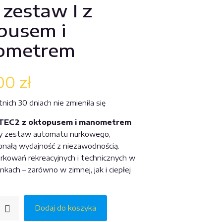
 zestaw I z
pusem i
ometrem
,00
zł
ich 30 dniach nie zmieniła się
 TEC2 z oktopusem i manometrem
y zestaw automatu nurkowego,
onałą wydajność z niezawodnością.
urkowań rekreacyjnych i technicznych w
kach – zarówno w zimnej, jak i ciepłej
Dodaj do koszyka