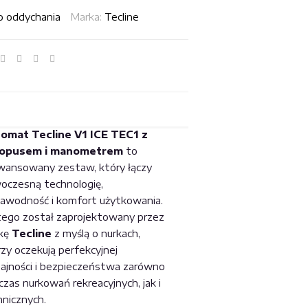
 oddychania
Marka:
Tecline
omat Tecline V1 ICE TEC1 z
m
opusem i manometrem
to
wansowany zestaw, który łączy
oczesną technologię,
zawodność i komfort użytkowania.
tego został zaprojektowany przez
kę
Tecline
z myślą o nurkach,
zy oczekują perfekcyjnej
ajności i bezpieczeństwa zarówno
zas nurkowań rekreacyjnych, jak i
hnicznych.