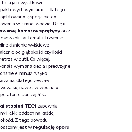
strukcja o wyjątkowo
paktowych wymiarach, dlatego
rojektowano jąspecjalnie do
kowania w zimnej wodzie. Dzięki
lowanej komorze sprężyny
oraz
tosowaniu automat utrzymuje
ilne ciśnienie wyjściowe
ależnie od głębokości czy ilości
etrza w butli. Co więcej,
konała wymiana ciepła i precyzyjne
onanie eliminują ryzyko
arzania, dlatego zestaw
awdza się nawet w wodzie o
peraturze poniżej 4°C.
gi stopień TEC1
zapewnia
ny i lekki oddech na każdej
bokości. Z tego powodu
osażony jest w
regulację oporu