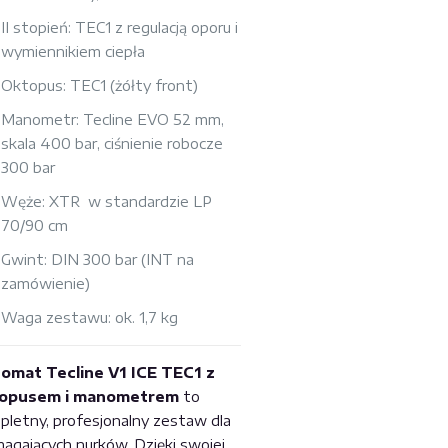
II stopień: TEC1 z regulacją oporu i
wymiennikiem ciepła
Oktopus: TEC1 (żółty front)
Manometr: Tecline EVO 52 mm,
skala 400 bar, ciśnienie robocze
300 bar
Węże: XTR w standardzie LP
70/90 cm
Gwint: DIN 300 bar (INT na
zamówienie)
Waga zestawu: ok. 1,7 kg
omat Tecline V1 ICE TEC1 z
opusem i manometrem
to
pletny, profesjonalny zestaw dla
agających nurków. Dzięki swojej