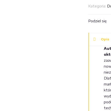
V1
Kategoria:
Do
ICE
TEC1
zestaw
Podziel się
I
z
oktopusem
Opis
i
Aut
manometre
okt
zaa
now
nie
Dla
mar
któr
wyd
podc
tec