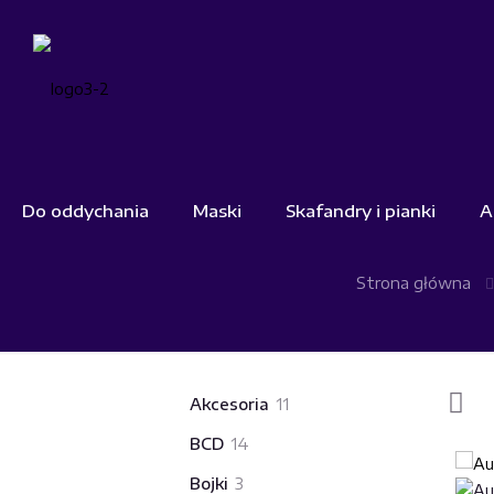
Do oddychania
Maski
Skafandry i pianki
A
Strona główna
11
Akcesoria
11
produktów
14
BCD
14
produktów
3
Bojki
3