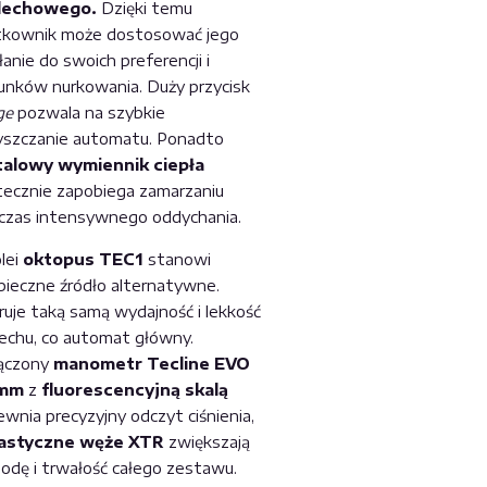
dechowego.
Dzięki temu
tkownik może dostosować jego
łanie do swoich preferencji i
unków nurkowania. Duży przycisk
ge
pozwala na szybkie
yszczanie automatu. Ponadto
alowy wymiennik ciepła
tecznie zapobiega zamarzaniu
czas intensywnego oddychania.
lei
oktopus TEC1
stanowi
pieczne źródło alternatywne.
ruje taką samą wydajność i lekkość
echu, co automat główny.
ączony
manometr Tecline EVO
 mm
z
fluorescencyjną skalą
wnia precyzyjny odczyt ciśnienia,
lastyczne węże XTR
zwiększają
odę i trwałość całego zestawu.