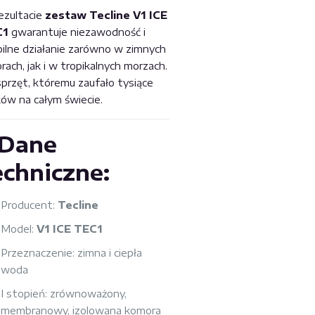
ezultacie
zestaw Tecline V1 ICE
C1
gwarantuje niezawodność i
bilne działanie zarówno w zimnych
orach, jak i w tropikalnych morzach.
sprzęt, któremu zaufało tysiące
ków na całym świecie.
Dane
echniczne:
Producent:
Tecline
Model:
V1 ICE TEC1
Przeznaczenie: zimna i ciepła
woda
I stopień: zrównoważony,
membranowy, izolowana komora