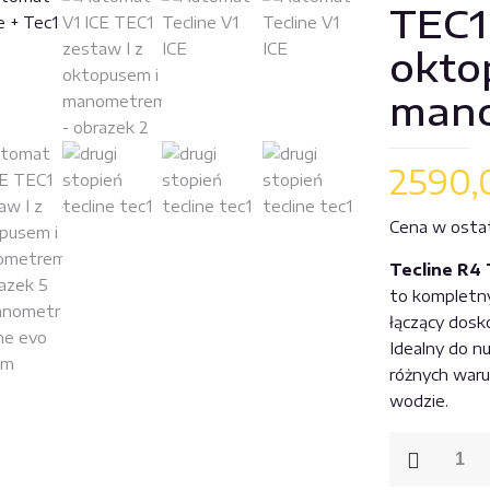
TEC1
okto
man
2590
Cena w ostatn
Tecline R4
to kompletn
łączący dosk
Idealny do n
różnych warun
wodzie.
ilość
Automat