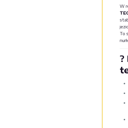
W r
TE
sta
jezi
To 
nur
?
t