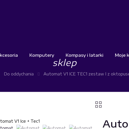
kcesoria
Komputery
Kompasy i latarki
Moje 
sklep
Do oddychania
Automat V1 ICE TEC1 zestaw I z oktopu
Auto