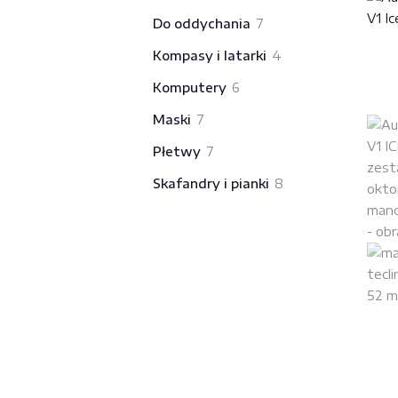
produkty
7
Do oddychania
7
produktów
4
Kompasy i latarki
4
produkty
6
Komputery
6
produktów
7
Maski
7
produktów
7
Płetwy
7
produktów
8
Skafandry i pianki
8
produktów